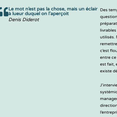
Le mot n’est pas la chose, mais un éclair
Des tem
à lueur duquel on l’aperçoit
questio
Denis Diderot
préparat
livrable
utilisés.
remettre 
c’est fl
entre ce 
est fait,
existe dé
J’interv
systémiq
manager
direction
l’entrepr