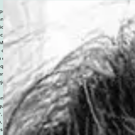
ps de
nnement lucides, une
ion rigoureuse et des
s conçus pour être
 Mon travail, c’est de
de la clarté là où
ou et de la cohérence
qui est dit et ce qui
 en partant de ce qui
jà.
iens avec un regard
ue : de l’équipe au
, du manager à la
, de la direction à
ise, de l’entreprise à