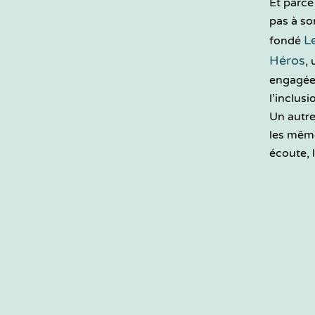
Et parce
pas à son
Le
fondé
Héros
,
engagée 
l’inclusi
Un autre
les même
écoute, l