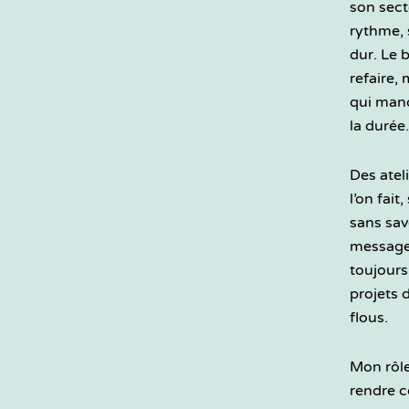
son sect
rythme, s
dur. Le 
refaire,
qui manq
la durée.
Des atel
l’on fait
sans sav
messages
toujours
projets d
flous.
Mon rôle 
rendre 