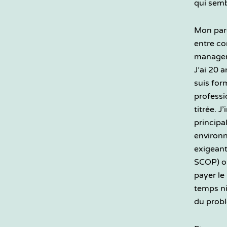
qui sembl
Mon parc
entre c
managem
J’ai 20 a
suis for
professi
titrée. J
principa
environn
exigeant
SCOP) où
payer le
temps ni
du prob