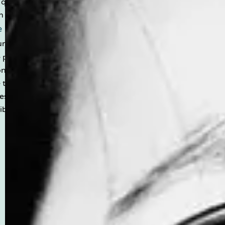
 qu’on ne se résume
 métier, j’ai aussi
 Collectif des
 une association
pour le lien social et
on professionnelle.
 terrain, animé par
s valeurs : courage,
iberté.