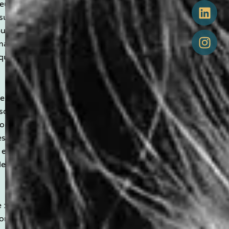
eur. J’avance à votre
ur le terrain, dans le
but n’est pas de tout
 mais de construire ce
ue et de tenir dans
iers de production où
, souvent bien, parfois
oir pourquoi. Où les
 ne circulent pas
 et où les grands
e l’entreprise restent
: traduire, relier,
compréhensible ce