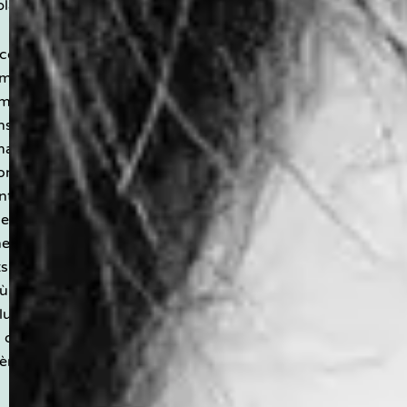
ait loin.
ours s’est construit
ommunication,
ent et formation.
ns d’expérience et je
matrice
onnelle d’adultes
’interviens
lement dans des
ements industriels
s (PME, ateliers,
 l’on ne peut pas se
 luxe de perdre du
 de tourner autour
lème.